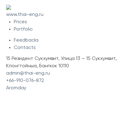
www.thai-eng.ru
Prices
Portfolio
Feedbacks
Сontacts
15 Резидент Сукхумвит, Улица 13 — 15 Сукхумвит,
Клонгтойныа, Бангкок 10110
admin@thai-eng.ru
+66-910-076-872
Aromday