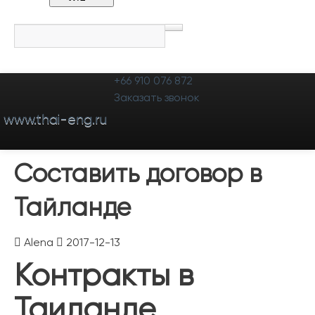
+66 910 076 872
Representative
Услуги
Portfolio
Prices
Заказать звонок
www.thai-eng.ru
Блог
Feedbacks
Сontacts
Составить договор в
Тайланде
Alena
2017-12-13
Контракты в
Таиланде