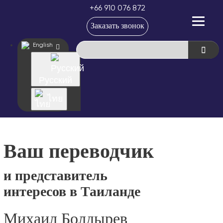
+66 910 076 872
Заказать звонок
English
Русский
ไทย
Ваш переводчик
и представитель
интересов в Таиланде
Михаил Болдырев