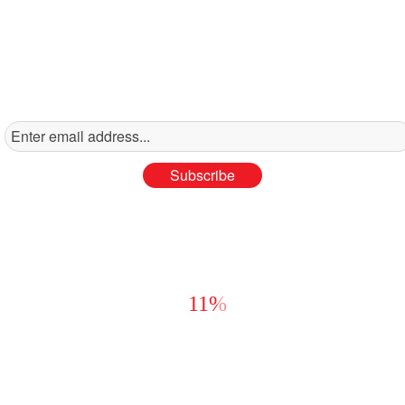
БУДЬТЕ В КУРСЕ СОБЫТИЙ
Оставьте свой электронный адрес, чтобы получать
нашу рассылку.
Подпишитесь на нас в соц.сетях
и получите скидку
11%